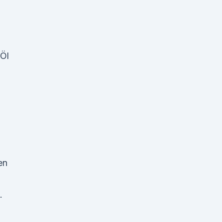
 Öl
en
.