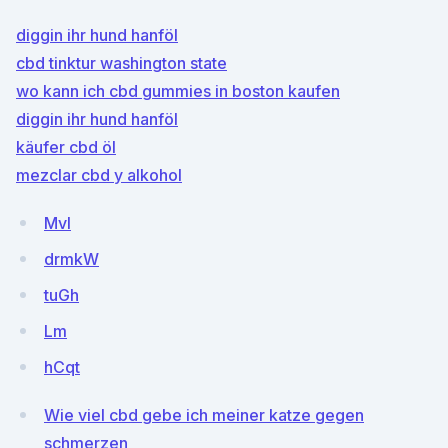
diggin ihr hund hanföl
cbd tinktur washington state
wo kann ich cbd gummies in boston kaufen
diggin ihr hund hanföl
käufer cbd öl
mezclar cbd y alkohol
Mvl
drmkW
tuGh
Lm
hCqt
Wie viel cbd gebe ich meiner katze gegen
schmerzen_