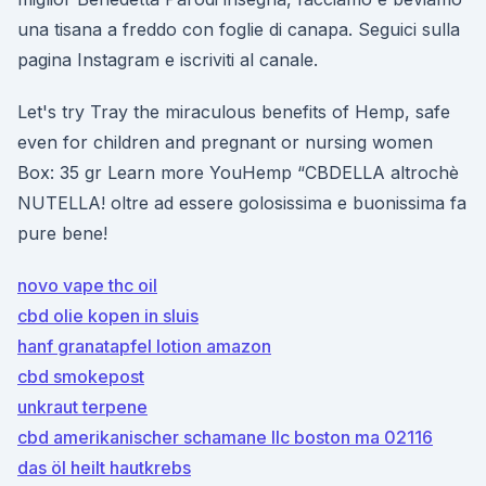
una tisana a freddo con foglie di canapa. Seguici sulla
pagina Instagram e iscriviti al canale.
Let's try Tray the miraculous benefits of Hemp, safe
even for children and pregnant or nursing women
Box: 35 gr Learn more YouHemp “CBDELLA altrochè
NUTELLA! oltre ad essere golosissima e buonissima fa
pure bene!
novo vape thc oil
cbd olie kopen in sluis
hanf granatapfel lotion amazon
cbd smokepost
unkraut terpene
cbd amerikanischer schamane llc boston ma 02116
das öl heilt hautkrebs