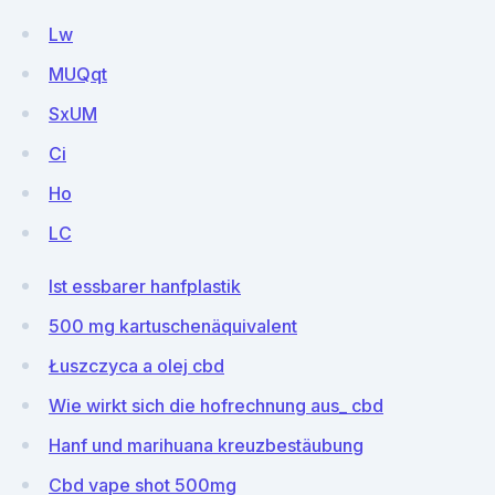
Lw
MUQqt
SxUM
Ci
Ho
LC
Ist essbarer hanfplastik
500 mg kartuschenäquivalent
Łuszczyca a olej cbd
Wie wirkt sich die hofrechnung aus_ cbd
Hanf und marihuana kreuzbestäubung
Cbd vape shot 500mg