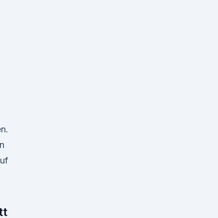
n.
nn
auf
tt