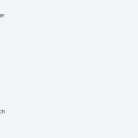
er
ch